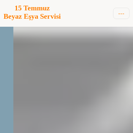
15 Temmuz
---
Beyaz Eşya Servisi