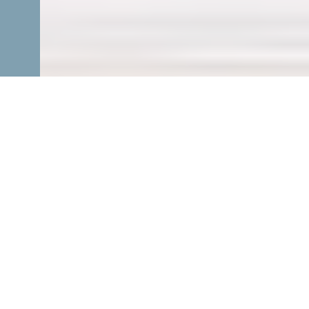
Yenidoğan Mahallesi Beyaz
Eşya Servisi - 7/24 Hizmet
Telefon Et
Yenidoğan beyaz eşya teknik servisine 7/24
telefon üzerinden ulaşabilirsiniz.