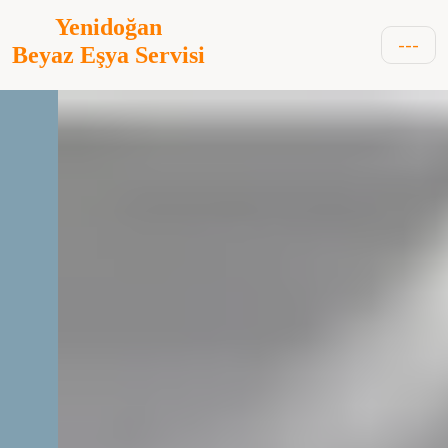
Yenidoğan
---
Beyaz Eşya Servisi